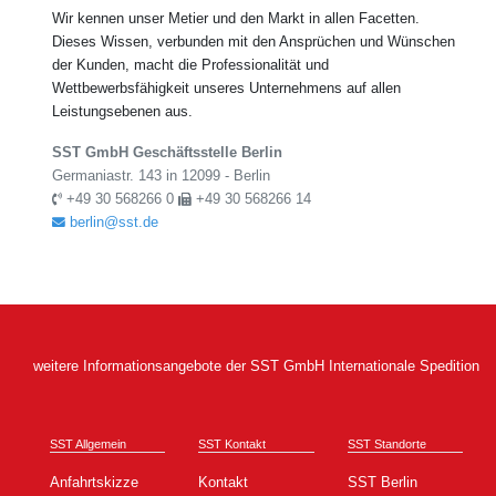
Wir kennen unser Metier und den Markt in allen Facetten.
Dieses Wissen, verbunden mit den Ansprüchen und Wünschen
der Kunden, macht die Professionalität und
Wettbewerbsfähigkeit unseres Unternehmens auf allen
Leistungsebenen aus.
SST GmbH Geschäftsstelle Berlin
Germaniastr. 143 in 12099 - Berlin
+49 30 568266 0
+49 30 568266 14
berlin@sst.de
weitere Informationsangebote der SST GmbH Internationale Spedition
SST Allgemein
SST Kontakt
SST Standorte
Anfahrtskizze
Kontakt
SST Berlin